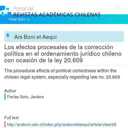
Toggl
navig
View Item
Ars Boni et Aequi
Los efectos procesales de la corrección
política en el ordenamiento jurídico chileno
con ocasión de la ley 20.609
The procedural effects of political correctness within the
chilean legal system, especially regarding law no. 20.609
Author
Farías Soto, Javiera
Full text
http://arsboni.ubo.cl/index.php/arsbonietaequi/article/view/28