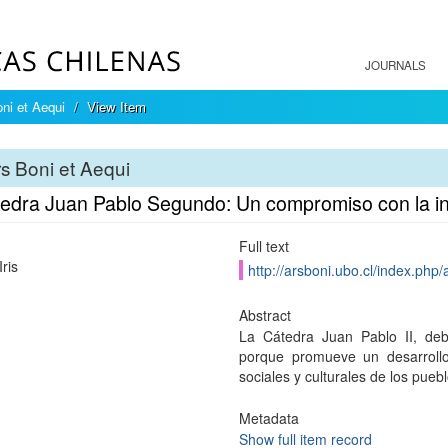
JOURNALS
ni et Aequi
View Item
s Boni et Aequi
tedra Juan Pablo Segundo: Un compromiso con la int
Full text
Iris
http://arsboni.ubo.cl/index.php/
Abstract
La Cátedra Juan Pablo II, debe
porque promueve un desarroll
sociales y culturales de los puebl
Metadata
Show full item record