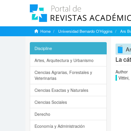
Home
Universidad Bernardo O’Higgins
Ars Bo
Ar
Discipline
La cá
Artes, Arquitectura y Urbanismo
Author
Ciencias Agrarias, Forestales y
Vittini, 
Veterinarias
Ciencias Exactas y Naturales
Ciencias Sociales
Derecho
Economía y Administración