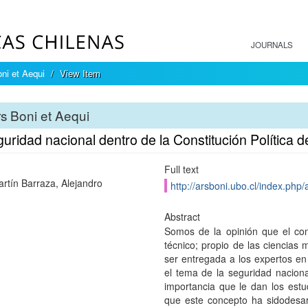
JOURNALS
ni et Aequi
View Item
s Boni et Aequi
uridad nacional dentro de la Constitución Política 
Full text
rtín Barraza, Alejandro
http://arsboni.ubo.cl/index.php/
Abstract
Somos de la opinión que el co
técnico; propio de las ciencias m
ser entregada a los expertos en 
el tema de la seguridad nacio
importancia que le dan los est
que este concepto ha sidodesarr