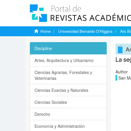
Home
Universidad Bernardo O’Higgins
Ars Bo
Ar
Discipline
La seg
Artes, Arquitectura y Urbanismo
Author
Ciencias Agrarias, Forestales y
San Ma
Veterinarias
Ciencias Exactas y Naturales
Ciencias Sociales
Derecho
Economía y Administración