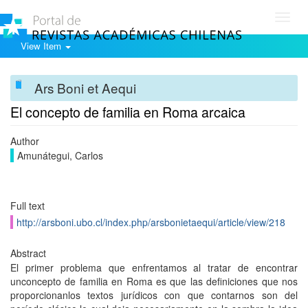
Toggl
navig
View Item
Ars Boni et Aequi
El concepto de familia en Roma arcaica
Author
Amunátegui, Carlos
Full text
http://arsboni.ubo.cl/index.php/arsbonietaequi/article/view/218
Abstract
El primer problema que enfrentamos al tratar de encontrar
unconcepto de familia en Roma es que las definiciones que nos
proporcionanlos textos jurídicos con que contarnos son del