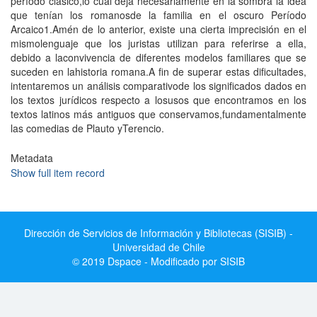
período clásico,lo cual deja necesariamente en la sombra la idea
que tenían los romanosde la familia en el oscuro Período
Arcaico1.Amén de lo anterior, existe una cierta imprecisión en el
mismolenguaje que los juristas utilizan para referirse a ella,
debido a laconvivencia de diferentes modelos familiares que se
suceden en lahistoria romana.A fin de superar estas dificultades,
intentaremos un análisis comparativode los significados dados en
los textos jurídicos respecto a losusos que encontramos en los
textos latinos más antiguos que conservamos,fundamentalmente
las comedias de Plauto yTerencio.
Metadata
Show full item record
Dirección de Servicios de Información y Bibliotecas (SISIB) -
Universidad de Chile
© 2019 Dspace - Modificado por SISIB