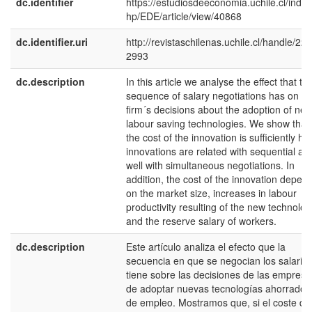
dc.identifier
https://estudiosdeeconomia.uchile.cl/index
hp/EDE/article/view/40868
dc.identifier.uri
http://revistaschilenas.uchile.cl/handle/225
2993
dc.description
In this article we analyse the effect that th
sequence of salary negotiations has on th
firm´s decisions about the adoption of ne
labour saving technologies. We show that 
the cost of the innovation is sufficiently hig
innovations are related with sequential as
well with simultaneous negotiations. In
addition, the cost of the innovation depen
on the market size, increases in labour
productivity resulting of the new technolog
and the reserve salary of workers.
dc.description
Este artículo analiza el efecto que la
secuencia en que se negocian los salario
tiene sobre las decisiones de las empresa
de adoptar nuevas tecnologías ahorrador
de empleo. Mostramos que, si el coste de 