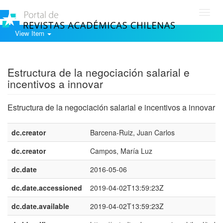
Toggl
navig
View Item
Show simple item record
Estructura de la negociación salarial e
incentivos a innovar
Estructura de la negociación salarial e incentivos a innovar
dc.creator
Barcena-Ruiz, Juan Carlos
dc.creator
Campos, María Luz
dc.date
2016-05-06
dc.date.accessioned
2019-04-02T13:59:23Z
dc.date.available
2019-04-02T13:59:23Z