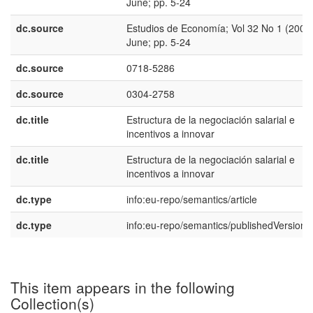
June; pp. 5-24
dc.source
Estudios de Economía; Vol 32 No 1 (2005)
June; pp. 5-24
dc.source
0718-5286
dc.source
0304-2758
dc.title
Estructura de la negociación salarial e
incentivos a innovar
dc.title
Estructura de la negociación salarial e
incentivos a innovar
dc.type
info:eu-repo/semantics/article
dc.type
info:eu-repo/semantics/publishedVersion
This item appears in the following
Collection(s)