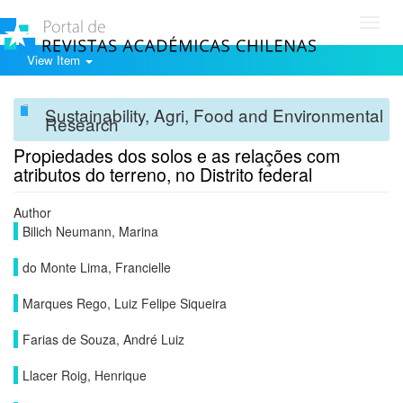
Toggl
navig
View Item
Sustainability, Agri, Food and Environmental
Research
Propiedades dos solos e as relações com
atributos do terreno, no Distrito federal
Author
Bilich Neumann, Marina
do Monte Lima, Francielle
Marques Rego, Luiz Felipe Siqueira
Farias de Souza, André Luiz
Llacer Roig, Henrique