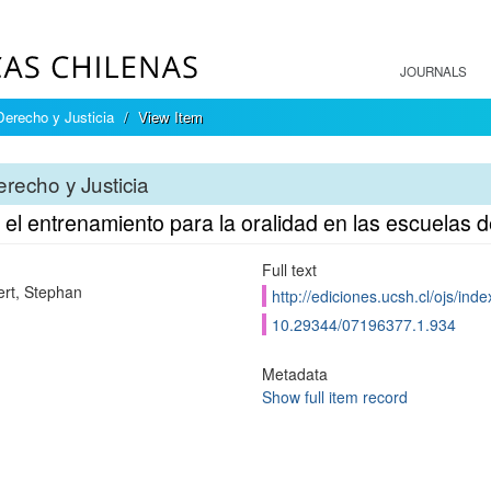
JOURNALS
Derecho y Justicia
View Item
recho y Justicia
el entrenamiento para la oralidad en las escuelas 
Full text
rt, Stephan
http://ediciones.ucsh.cl/ojs/ind
10.29344/07196377.1.934
Metadata
Show full item record