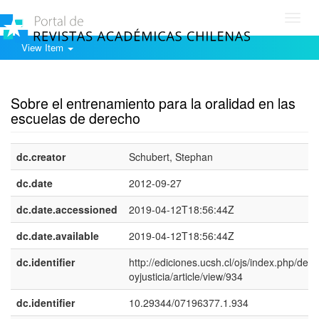
Toggl
navig
View Item
Show simple item record
Sobre el entrenamiento para la oralidad en las
escuelas de derecho
dc.creator
Schubert, Stephan
dc.date
2012-09-27
dc.date.accessioned
2019-04-12T18:56:44Z
dc.date.available
2019-04-12T18:56:44Z
dc.identifier
http://ediciones.ucsh.cl/ojs/index.php/der
oyjusticia/article/view/934
dc.identifier
10.29344/07196377.1.934