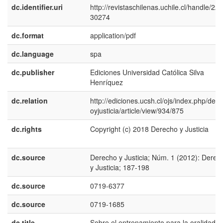
dc.identifier.uri
http://revistaschilenas.uchile.cl/handle/225
30274
dc.format
application/pdf
dc.language
spa
dc.publisher
Ediciones Universidad Católica Silva
Henríquez
dc.relation
http://ediciones.ucsh.cl/ojs/index.php/der
oyjusticia/article/view/934/875
dc.rights
Copyright (c) 2018 Derecho y Justicia
dc.source
Derecho y Justicia; Núm. 1 (2012): Derec
y Justicia; 187-198
dc.source
0719-6377
dc.source
0719-1685
dc.title
Sobre el entrenamiento para la oralidad e