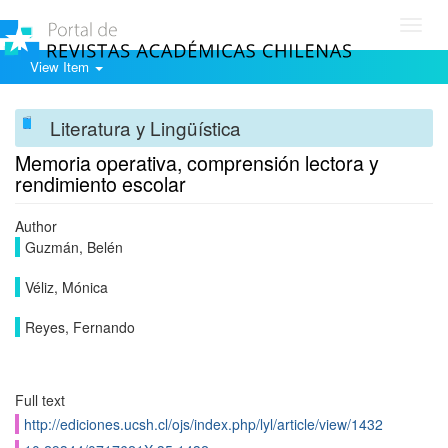
Toggl
navig
View Item
Literatura y Lingüística
Memoria operativa, comprensión lectora y
rendimiento escolar
Author
Guzmán, Belén
Véliz, Mónica
Reyes, Fernando
Full text
http://ediciones.ucsh.cl/ojs/index.php/lyl/article/view/1432