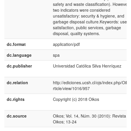
safety and waste classification). However
two indicators were considered
unsatisfactory: security & hygiene, and
garbage disposal culture.Keywords: user’
satisfaction, public services, garbage
disposal, quality systems.
dc.format
application/pdf
dc.language
spa
dc.publisher
Universidad Católica Silva Henríquez
dc.relation
http://ediciones.ucsh.cl/ojs/index.php/Oiko
rticle/view/1016/957
dc.rights
Copyright (c) 2018 Oikos
dc.source
Oikos; Vol. 14, Núm. 30 (2010): Revista
Oikos; 13-24