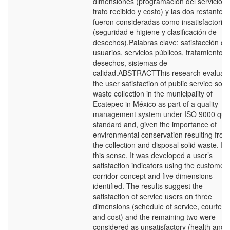
dimensiones (programación del servicio,
trato recibido y costo) y las dos restantes
fueron consideradas como insatisfactorias
(seguridad e higiene y clasificación de
desechos).Palabras clave: satisfacción de
usuarios, servicios públicos, tratamiento d
desechos, sistemas de
calidad.ABSTRACTThis research evaluat
the user satisfaction of public service solid
waste collection in the municipality of
Ecatepec in México as part of a quality
management system under ISO 9000 qual
standard and, given the importance of
environmental conservation resulting from
the collection and disposal solid waste. In
this sense, It was developed a user’s
satisfaction indicators using the customer
corridor concept and five dimensions
identified. The results suggest the
satisfaction of service users on three
dimensions (schedule of service, courtesy
and cost) and the remaining two were
considered as unsatisfactory (health and