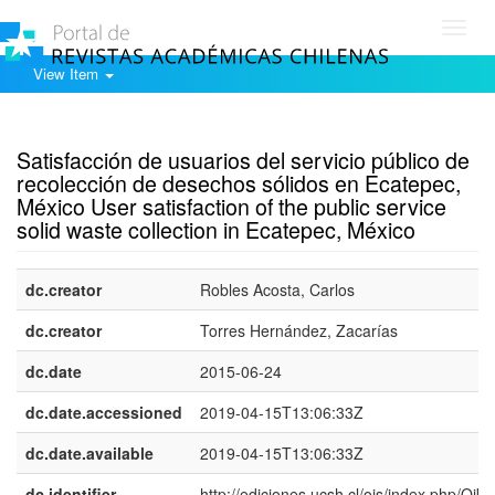
Toggl
navig
View Item
Show simple item record
Satisfacción de usuarios del servicio público de
recolección de desechos sólidos en Ecatepec,
México User satisfaction of the public service
solid waste collection in Ecatepec, México
dc.creator
Robles Acosta, Carlos
dc.creator
Torres Hernández, Zacarías
dc.date
2015-06-24
dc.date.accessioned
2019-04-15T13:06:33Z
dc.date.available
2019-04-15T13:06:33Z
dc.identifier
http://ediciones.ucsh.cl/ojs/index.php/Oiko