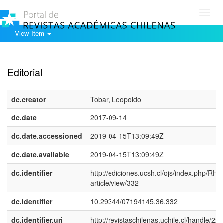
Toggl
navig
View Item
Show simple item record
Editorial
dc.creator
Tobar, Leopoldo
dc.date
2017-09-14
dc.date.accessioned
2019-04-15T13:09:49Z
dc.date.available
2019-04-15T13:09:49Z
dc.identifier
http://ediciones.ucsh.cl/ojs/index.php/RHy
article/view/332
dc.identifier
10.29344/07194145.36.332
dc.identifier.uri
http://revistaschilenas.uchile.cl/handle/225