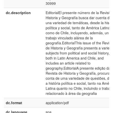
30999
dc.description
EditorialEl presente número de la Revista
Historia y Geografía busca dar cuenta de
una variedad de temáticas, desde la histo
política y social, tanto de América Latina
como de Chile, incluyendo, además, un
trabajo vinculado alárea de la
geografía.EditorialThis issue of the Revist
de Historia y Geografía presents a variety
subjects from political and social history,
both in Latin America and Chile, and
includes an article related to
geography.EditorialA presente edição da
Revista de Historia y Geografía, procura 
conta de uma variedade de questões, de
a história política e social, tanto na Améri
Latina quanto no Chile, incluindo o trabal
relacionado à área da geografia
dc.format
application/pdf
dc.language
spa