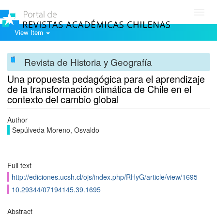
Toggl
navig
View Item
Revista de Historia y Geografía
Una propuesta pedagógica para el aprendizaje
de la transformación climática de Chile en el
contexto del cambio global
Author
Sepúlveda Moreno, Osvaldo
Full text
http://ediciones.ucsh.cl/ojs/index.php/RHyG/article/view/1695
10.29344/07194145.39.1695
Abstract