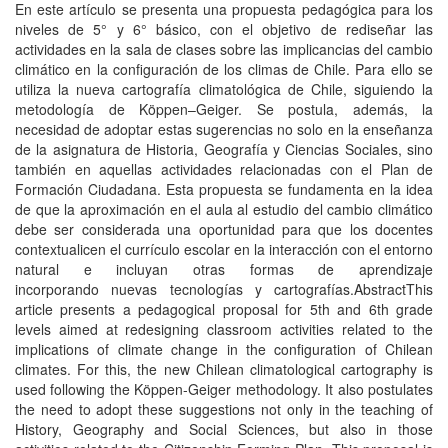
En este artículo se presenta una propuesta pedagógica para los
niveles de 5° y 6° básico, con el objetivo de rediseñar las
actividades en la sala de clases sobre las implicancias del cambio
climático en la configuración de los climas de Chile. Para ello se
utiliza la nueva cartografía climatológica de Chile, siguiendo la
metodología de Köppen–Geiger. Se postula, además, la
necesidad de adoptar estas sugerencias no solo en la enseñanza
de la asignatura de Historia, Geografía y Ciencias Sociales, sino
también en aquellas actividades relacionadas con el Plan de
Formación Ciudadana. Esta propuesta se fundamenta en la idea
de que la aproximación en el aula al estudio del cambio climático
debe ser considerada una oportunidad para que los docentes
contextualicen el currículo escolar en la interacción con el entorno
natural e incluyan otras formas de aprendizaje
incorporando nuevas tecnologías y cartografías.AbstractThis
article presents a pedagogical proposal for 5th and 6th grade
levels aimed at redesigning classroom activities related to the
implications of climate change in the configuration of Chilean
climates. For this, the new Chilean climatological cartography is
used following the Köppen-Geiger methodology. It also postulates
the need to adopt these suggestions not only in the teaching of
History, Geography and Social Sciences, but also in those