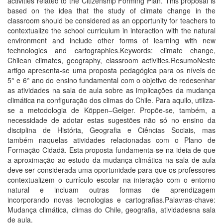
activities related to the Citizenship Forming Plan. This proposal is
based on the idea that the study of climate change in the
classroom should be considered as an opportunity for teachers to
contextualize the school curriculum in interaction with the natural
environment and include other forms of learning with new
technologies and cartographies.Keywords: climate change,
Chilean climates, geography, classroom activities.ResumoNeste
artigo apresenta-se uma proposta pedagógica para os níveis de
5° e 6° ano do ensino fundamental com o objetivo de redesenhar
as atividades na sala de aula sobre as implicações da mudança
climática na configuração dos climas do Chile. Para aquilo, utiliza-
se a metodologia de Köppen–Geiger. Propõe-se, também, a
necessidade de adotar estas sugestões não só no ensino da
disciplina de História, Geografia e Ciências Sociais, mas
também naquelas atividades relacionadas com o Plano de
Formação Cidadã. Esta proposta fundamenta-se na ideia de que
a aproximação ao estudo da mudança climática na sala de aula
deve ser considerada uma oportunidade para que os professores
contextualizem o currículo escolar na interação com o entorno
natural e incluam outras formas de aprendizagem
incorporando novas tecnologias e cartografias.Palavras-chave:
Mudança climática, climas do Chile, geografia, atividadesna sala
de aula.