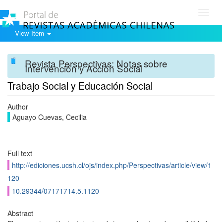
Toggl
navig
View Item
Revista Perspectivas: Notas sobre
Intervención y Acción Social
Trabajo Social y Educación Social
Author
Aguayo Cuevas, Cecilia
Full text
http://ediciones.ucsh.cl/ojs/index.php/Perspectivas/article/view/1
120
10.29344/07171714.5.1120
Abstract