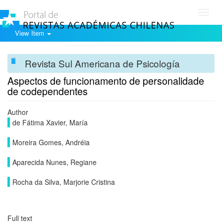
Toggl
navig
View Item
Revista Sul Americana de Psicología
Aspectos de funcionamento de personalidade
de codependentes
Author
de Fátima Xavier, María
Moreira Gomes, Andréia
Aparecida Nunes, Regiane
Rocha da Silva, Marjorie Cristina
Full text