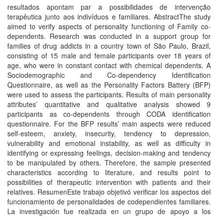
resultados apontam par a possibilidades de intervenção
terapêutica junto aos indivíduos e familiares. AbstractThe study
aimed to verify aspects of personality functioning of Family co-
dependents. Research was conducted in a support group for
families of drug addicts in a country town of São Paulo, Brazil,
consisting of 15 male and female participants over 18 years of
age, who were in constant contact with chemical dependents. A
Sociodemographic and Co-dependency Identification
Questionnaire, as well as the Personality Factors Battery (BFP)
were used to assess the participants. Results of main personality
attributes’ quantitative and qualitative analysis showed 9
participants as co-dependents through CODA identification
questionnaire. For the BFP results’ main aspects were reduced
self-esteem, anxiety, insecurity, tendency to depression,
vulnerability and emotional instability, as well as difficulty in
identifying or expressing feelings, decision-making and tendency
to be manipulated by others. Therefore, the sample presented
characteristics according to literature, and results point to
possibilities of therapeutic intervention with patients and their
relatives. ResumenEste trabajo objetivó verificar los aspectos del
funcionamiento de personalidades de codependientes familiares.
La investigación fue realizada en un grupo de apoyo a los