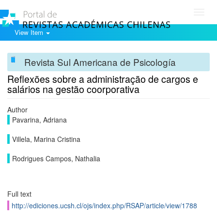
Toggl
navig
View Item
Revista Sul Americana de Psicología
Reflexões sobre a administração de cargos e
salários na gestão coorporativa
Author
Pavarina, Adriana
Villela, Marina Cristina
Rodrigues Campos, Nathalia
Full text
http://ediciones.ucsh.cl/ojs/index.php/RSAP/article/view/1788