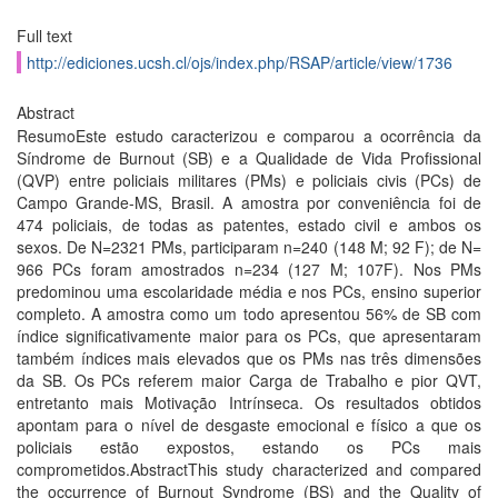
Full text
http://ediciones.ucsh.cl/ojs/index.php/RSAP/article/view/1736
Abstract
ResumoEste estudo caracterizou e comparou a ocorrência da
Síndrome de Burnout (SB) e a Qualidade de Vida Profissional
(QVP) entre policiais militares (PMs) e policiais civis (PCs) de
Campo Grande-MS, Brasil. A amostra por conveniência foi de
474 policiais, de todas as patentes, estado civil e ambos os
sexos. De N=2321 PMs, participaram n=240 (148 M; 92 F); de N=
966 PCs foram amostrados n=234 (127 M; 107F). Nos PMs
predominou uma escolaridade média e nos PCs, ensino superior
completo. A amostra como um todo apresentou 56% de SB com
índice significativamente maior para os PCs, que apresentaram
também índices mais elevados que os PMs nas três dimensões
da SB. Os PCs referem maior Carga de Trabalho e pior QVT,
entretanto mais Motivação Intrínseca. Os resultados obtidos
apontam para o nível de desgaste emocional e físico a que os
policiais estão expostos, estando os PCs mais
comprometidos.AbstractThis study characterized and compared
the occurrence of Burnout Syndrome (BS) and the Quality of