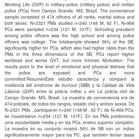
Working Life (QVP) in military police (military police) and civilian
police (PCs) from Campo Grande- MS, Brazil. The convenience
sample consisted of 474 officers of all ranks, marital status and
both sexes. N=2321 PMs studied n=240 (148 M, 92 F), N=966
PCs were sampled n=234 (127 M, 107F). Schooling prevalent
among police officers was the high school and among police
officers was college. The totalsample showed 56% of the SB,
significantly higher for PCs, which also had higher rates than the
PMs in the three dimensions of the SB. PCs report higher
workload and worse QVT, but more Intrinsic Motivation. The
results point to the level of emotional and physical distress that
the police are exposed and PCs are more
committed.ResumenEste estudio caracteriza y comparó la
incidencia del síndrome de burnout (SBB) y la Calidad de Vida
Laboral (QVP) entre la policía militar y em La policía civil de
Campo Grande -MS, Brasil. La muestra de conveniencia era de
474 policiais, de todos los rangos, estado civil y ambos sexos. De
N=2321 PMs , participaron n=240 (148 M , 92 F); de N=966 PCs,
se muestrearon n=234 (127 M, 107F). En los PMs predominou
uma escolaridade média y en los PCs, ensino superior completo.
La muestra en su conjunto mostró 56% de SB con un índice
significativamente mayor para los PC, que también tenían tasas