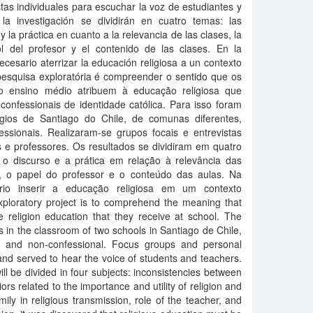
stas individuales para escuchar la voz de estudiantes y
la investigación se dividirán en cuatro temas: las
y la práctica en cuanto a la relevancia de las clases, la
rol del profesor y el contenido de las clases. En la
cesario aterrizar la educación religiosa a un contexto
pesquisa exploratória é compreender o sentido que os
do ensino médio atribuem à educação religiosa que
onfessionais de identidade católica. Para isso foram
gios de Santiago do Chile, de comunas diferentes,
essionais. Realizaram-se grupos focais e entrevistas
s e professores. Os resultados se dividiram em quatro
e o discurso e a prática em relação à relevância das
a, o papel do professor e o conteúdo das aulas. Na
rio inserir a educação religiosa em um contexto
exploratory project is to comprehend the meaning that
e religion education that they receive at school. The
s in the classroom of two schools in Santiago de Chile,
, and non-confessional. Focus groups and personal
nd served to hear the voice of students and teachers.
will be divided in four subjects: inconsistencies between
rs related to the importance and utility of religion and
mily in religious transmission, role of the teacher, and