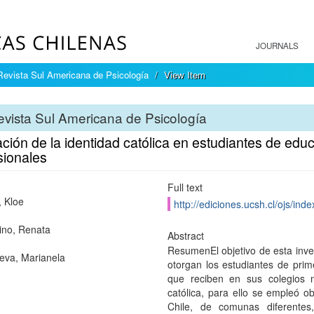
JOURNALS
Revista Sul Americana de Psicología
View Item
vista Sul Americana de Psicología
ión de la identidad católica en estudiantes de edu
sionales
Full text
, Kloe
http://ediciones.ucsh.cl/ojs/in
lino, Renata
Abstract
ResumenEl objetivo de esta inves
ueva, Marianela
otorgan los estudiantes de prim
que reciben en sus colegios 
católica, para ello se empleó o
Chile, de comunas diferentes