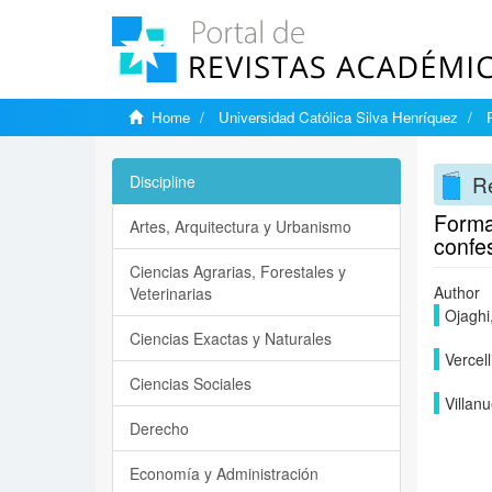
Home
Universidad Católica Silva Henríquez
Re
Discipline
Formac
Artes, Arquitectura y Urbanismo
confe
Ciencias Agrarias, Forestales y
Author
Veterinarias
Ojaghi
Ciencias Exactas y Naturales
Vercel
Ciencias Sociales
Villan
Derecho
Economía y Administración