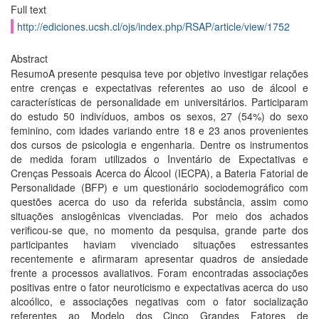
Full text
http://ediciones.ucsh.cl/ojs/index.php/RSAP/article/view/1752
Abstract
ResumoA presente pesquisa teve por objetivo investigar relações
entre crenças e expectativas referentes ao uso de álcool e
características de personalidade em universitários. Participaram
do estudo 50 indivíduos, ambos os sexos, 27 (54%) do sexo
feminino, com idades variando entre 18 e 23 anos provenientes
dos cursos de psicologia e engenharia. Dentre os instrumentos
de medida foram utilizados o Inventário de Expectativas e
Crenças Pessoais Acerca do Álcool (IECPA), a Bateria Fatorial de
Personalidade (BFP) e um questionário sociodemográfico com
questões acerca do uso da referida substância, assim como
situações ansiogênicas vivenciadas. Por meio dos achados
verificou-se que, no momento da pesquisa, grande parte dos
participantes haviam vivenciado situações estressantes
recentemente e afirmaram apresentar quadros de ansiedade
frente a processos avaliativos. Foram encontradas associações
positivas entre o fator neuroticismo e expectativas acerca do uso
alcoólico, e associações negativas com o fator socialização
referentes ao Modelo dos Cinco Grandes Fatores de