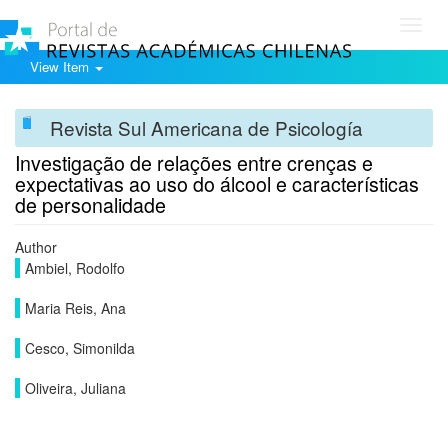
Toggl
navig
View Item
Revista Sul Americana de Psicología
Investigação de relações entre crenças e
expectativas ao uso do álcool e características
de personalidade
Author
Ambiel, Rodolfo
Maria Reis, Ana
Cesco, Simonilda
Oliveira, Juliana