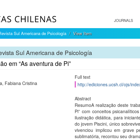
JOURNALS
Revista Sul Americana de Psicología
View Item
vista Sul Americana de Psicología
são em “As aventura de Pi”
Full text
ra, Fabiana Cristina
http://ediciones.ucsh.cl/ojs/in
Abstract
ResumoA realização deste traba
Pi” com conceitos psicanalítico
ilustração didática, para inicia
do jovem Piscini, único sobreviv
vivenciou implicou em grave 
sublimatória, recontou seu dram