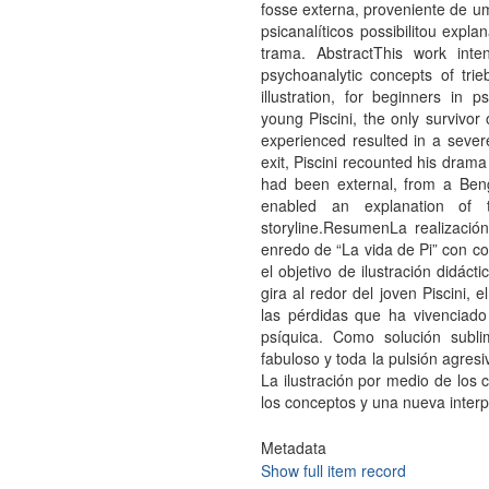
fosse externa, proveniente de um
psicanalíticos possibilitou exp
trama. AbstractThis work inten
psychoanalytic concepts of tri
illustration, for beginners in 
young Piscini, the only survivo
experienced resulted in a sever
exit, Piscini recounted his drama
had been external, from a Benga
enabled an explanation of 
storyline.ResumenLa realización
enredo de “La vida de Pi” con co
el objetivo de ilustración didáct
gira al redor del joven Piscini,
las pérdidas que ha vivenciad
psíquica. Como solución subl
fabuloso y toda la pulsión agres
La ilustración por medio de los 
los conceptos y una nueva interp
Metadata
Show full item record