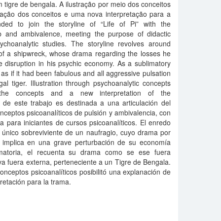
 tigre de bengala. A ilustração por meio dos conceitos
lanação dos conceitos e uma nova interpretação para a
ded to join the storyline of “Life of Pi” with the
eb and ambivalence, meeting the purpose of didactic
psychoanalytic studies. The storyline revolves around
r of a shipwreck, whose drama regarding the losses he
e disruption in his psychic economy. As a sublimatory
 as if it had been fabulous and all aggressive pulsation
l tiger. Illustration through psychoanalytic concepts
the concepts and a new interpretation of the
 de este trabajo es destinada a una articulación del
nceptos psicoanalíticos de pulsión y ambivalencia, con
ica para iniciantes de cursos psicoanalíticos. El enredo
 el único sobreviviente de un naufragio, cuyo drama por
o implica en una grave perturbación de su economía
imatoria, el recuenta su drama como se ese fuera
iva fuera externa, perteneciente a un Tigre de Bengala.
conceptos psicoanalíticos posibilitó una explanación de
retación para la trama.