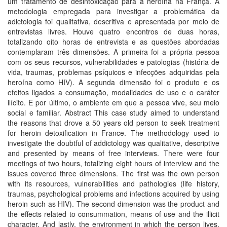
um tratamento de desintoxicação para a heroína na França. A
metodologia empregada para investigar a problemática da
adictologia foi qualitativa, descritiva e apresentada por meio de
entrevistas livres. Houve quatro encontros de duas horas,
totalizando oito horas de entrevista e as questões abordadas
contemplaram três dimensões. A primeira foi a própria pessoa
com os seus recursos, vulnerabilidades e patologias (história de
vida, traumas, problemas psíquicos e infecções adquiridas pela
heroína como HIV). A segunda dimensão foi o produto e os
efeitos ligados a consumação, modalidades de uso e o caráter
ilícito. E por último, o ambiente em que a pessoa vive, seu meio
social e familiar. Abstract This case study aimed to understand
the reasons that drove a 50 years old person to seek treatment
for heroin detoxification in France. The methodology used to
investigate the doubtful of addictology was qualitative, descriptive
and presented by means of free interviews. There were four
meetings of two hours, totalizing eight hours of interview and the
issues covered three dimensions. The first was the own person
with its resources, vulnerabilities and pathologies (life history,
traumas, psychological problems and infections acquired by using
heroin such as HIV). The second dimension was the product and
the effects related to consummation, means of use and the illicit
character. And lastly, the environment in which the person lives,