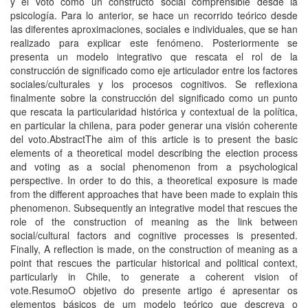
y el voto como un constructo social comprensible desde la
psicología. Para lo anterior, se hace un recorrido teórico desde
las diferentes aproximaciones, sociales e individuales, que se han
realizado para explicar este fenómeno. Posteriormente se
presenta un modelo integrativo que rescata el rol de la
construcción de significado como eje articulador entre los factores
sociales/culturales y los procesos cognitivos. Se reflexiona
finalmente sobre la construcción del significado como un punto
que rescata la particularidad histórica y contextual de la política,
en particular la chilena, para poder generar una visión coherente
del voto.AbstractThe aim of this article is to present the basic
elements of a theoretical model describing the election process
and voting as a social phenomenon from a psychological
perspective. In order to do this, a theoretical exposure is made
from the different approaches that have been made to explain this
phenomenon. Subsequently an integrative model that rescues the
role of the construction of meaning as the link between
social/cultural factors and cognitive processes is presented.
Finally, A reflection is made, on the construction of meaning as a
point that rescues the particular historical and political context,
particularly in Chile, to generate a coherent vision of
vote.ResumoO objetivo do presente artigo é apresentar os
elementos básicos de um modelo teórico que descreva o