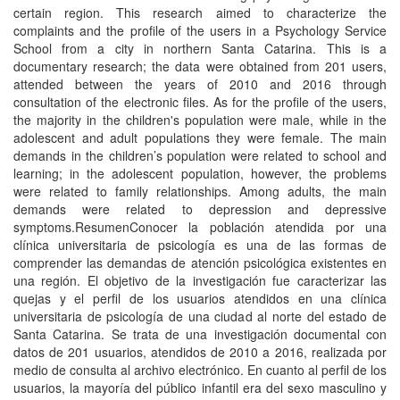
certain region. This research aimed to characterize the
complaints and the profile of the users in a Psychology Service
School from a city in northern Santa Catarina. This is a
documentary research; the data were obtained from 201 users,
attended between the years of 2010 and 2016 through
consultation of the electronic files. As for the profile of the users,
the majority in the children's population were male, while in the
adolescent and adult populations they were female. The main
demands in the children’s population were related to school and
learning; in the adolescent population, however, the problems
were related to family relationships. Among adults, the main
demands were related to depression and depressive
symptoms.ResumenConocer la población atendida por una
clínica universitaria de psicología es una de las formas de
comprender las demandas de atención psicológica existentes en
una región. El objetivo de la investigación fue caracterizar las
quejas y el perfil de los usuarios atendidos en una clínica
universitaria de psicología de una ciudad al norte del estado de
Santa Catarina. Se trata de una investigación documental con
datos de 201 usuarios, atendidos de 2010 a 2016, realizada por
medio de consulta al archivo electrónico. En cuanto al perfil de los
usuarios, la mayoría del público infantil era del sexo masculino y