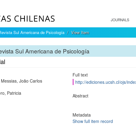
JOURNALS
Revista Sul Americana de Psicología
View Item
vista Sul Americana de Psicología
ial
Full text
i Messias, João Carlos
http://ediciones.ucsh.cl/ojs/in
ro, Patricia
Abstract
Metadata
Show full item record