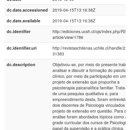
dc.date.accessioned
2019-04-15T13:16:38Z
dc.date.available
2019-04-15T13:16:38Z
dc.identifier
http://ediciones.ucsh.cl/ojs/index.php/RSA
article/view/1786
dc.identifier.uri
http://revistaschilenas.uchile.cl/handle/225
31383
dc.description
Objetivou-se, por meio do presente trabal
analisar e discutir a formação do psicólog
clínico, por meio da participação em um
projeto de extensão que propunha a
psicoterapia psicanalítica familiar. Trata-s
de uma pesquisa qualitativa e, para
empreendimento desta, foram entrevista
dois discentes de Psicologia vinculados a
projeto de extensão em questão. Para a
análise foram abordados tópicos como a
grade curricular dos cursos de Psicologia,
papel da supervisão e a prática clínica,