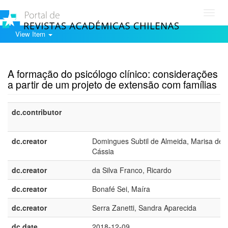
Toggl
navig
View Item
Show simple item record
A formação do psicólogo clínico: considerações
a partir de um projeto de extensão com famílias
dc.contributor
dc.creator
Domingues Subtil de Almeida, Marisa de
Cássia
dc.creator
da Silva Franco, Ricardo
dc.creator
Bonafé Sei, Maíra
dc.creator
Serra Zanetti, Sandra Aparecida
dc.date
2018-12-09