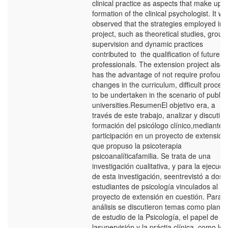
clinical practice as aspects that make up t
formation of the clinical psychologist. It w
observed that the strategies employed int
project, such as theoretical studies, group
supervision and dynamic practices
contributed to the qualification of future
professionals. The extension project also
has the advantage of not require profoun
changes in the curriculum, difficult proces
to be undertaken in the scenario of public
universities.ResumenEl objetivo era, a
través de este trabajo, analizar y discutir l
formación del psicólogo clínico,mediante l
participación en un proyecto de extensión
que propuso la psicoterapia
psicoanalíticafamilia. Se trata de una
investigación cualitativa, y para la ejecuci
de esta investigación, seentrevistó a dos
estudiantes de psicología vinculados al
proyecto de extensión en cuestión. Paral
análisis se discutieron temas como planes
de estudio de la Psicología, el papel de
lasupervisión y la práctia clínica, como los