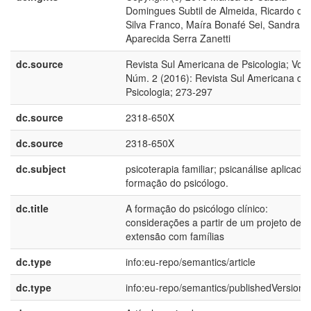
Domingues Subtil de Almeida, Ricardo da
Silva Franco, Maíra Bonafé Sei, Sandra
Aparecida Serra Zanetti
dc.source
Revista Sul Americana de Psicologia; Vol. 
Núm. 2 (2016): Revista Sul Americana de
Psicologia; 273-297
dc.source
2318-650X
dc.source
2318-650X
dc.subject
psicoterapia familiar; psicanálise aplicada;
formação do psicólogo.
dc.title
A formação do psicólogo clínico:
considerações a partir de um projeto de
extensão com famílias
dc.type
info:eu-repo/semantics/article
dc.type
info:eu-repo/semantics/publishedVersion