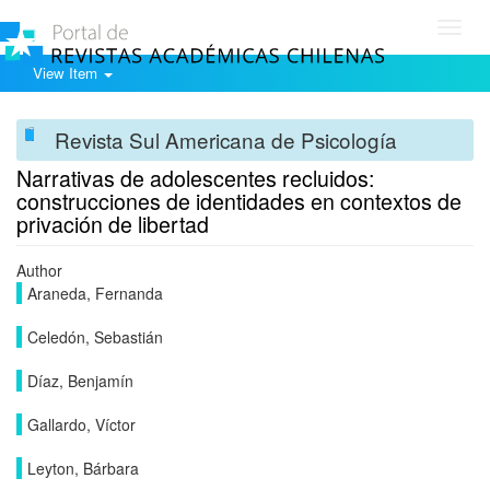
Toggl
navig
View Item
Revista Sul Americana de Psicología
Narrativas de adolescentes recluidos:
construcciones de identidades en contextos de
privación de libertad
Author
Araneda, Fernanda
Celedón, Sebastián
Díaz, Benjamín
Gallardo, Víctor
Leyton, Bárbara