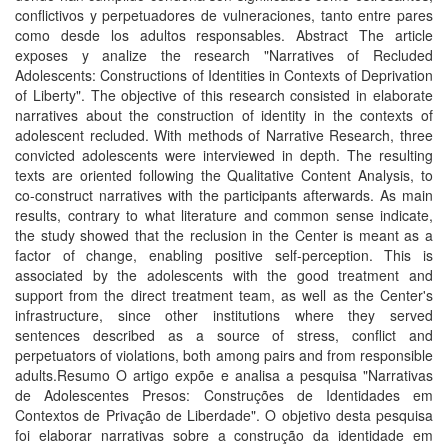
conflictivos y perpetuadores de vulneraciones, tanto entre pares
como desde los adultos responsables. Abstract The article
exposes y analize the research "Narratives of Recluded
Adolescents: Constructions of Identities in Contexts of Deprivation
of Liberty". The objective of this research consisted in elaborate
narratives about the construction of identity in the contexts of
adolescent recluded. With methods of Narrative Research, three
convicted adolescents were interviewed in depth. The resulting
texts are oriented following the Qualitative Content Analysis, to
co-construct narratives with the participants afterwards. As main
results, contrary to what literature and common sense indicate,
the study showed that the reclusion in the Center is meant as a
factor of change, enabling positive self-perception. This is
associated by the adolescents with the good treatment and
support from the direct treatment team, as well as the Center's
infrastructure, since other institutions where they served
sentences described as a source of stress, conflict and
perpetuators of violations, both among pairs and from responsible
adults.Resumo O artigo expõe e analisa a pesquisa "Narrativas
de Adolescentes Presos: Construções de Identidades em
Contextos de Privação de Liberdade". O objetivo desta pesquisa
foi elaborar narrativas sobre a construção da identidade em