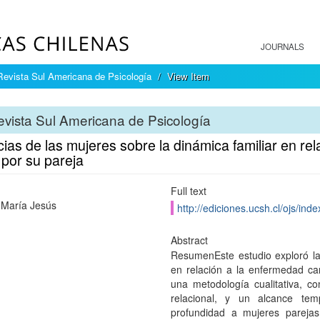
JOURNALS
Revista Sul Americana de Psicología
View Item
vista Sul Americana de Psicología
ias de las mujeres sobre la dinámica familiar en re
 por su pareja
Full text
 María Jesús
http://ediciones.ucsh.cl/ojs/in
Abstract
ResumenEste estudio exploró las
en relación a la enfermedad card
una metodología cualitativa, c
relacional, y un alcance tem
profundidad a mujeres pareja