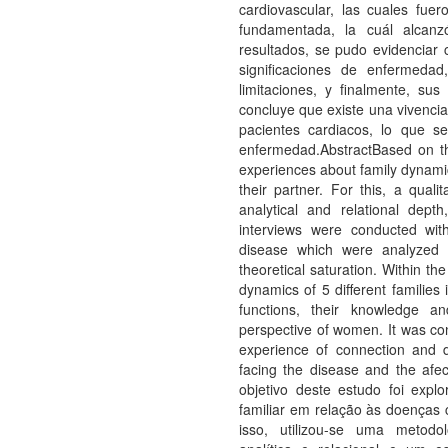
cardiovascular, las cuales fuer
fundamentada, la cuál alcanzó
resultados, se pudo evidenciar 
significaciones de enfermedad
limitaciones, y finalmente, su
concluye que existe una vivenci
pacientes cardiacos, lo que s
enfermedad.AbstractBased on th
experiences about family dynamic
their partner. For this, a qua
analytical and relational dep
interviews were conducted wit
disease which were analyzed
theoretical saturation. Within th
dynamics of 5 different families 
functions, their knowledge and
perspective of women. It was con
experience of connection and di
facing the disease and the afe
objetivo deste estudo foi expl
familiar em relação às doenças 
isso, utilizou-se uma metodo