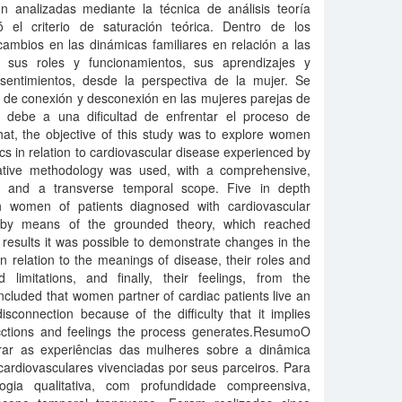
on analizadas mediante la técnica de análisis teoría
 el criterio de saturación teórica. Dentro de los
cambios en las dinámicas familiares en relación a las
, sus roles y funcionamientos, sus aprendizajes y
s sentimientos, desde la perspectiva de la mujer. Se
a de conexión y desconexión en las mujeres parejas de
e debe a una dificultad de enfrentar el proceso de
at, the objective of this study was to explore women
s in relation to cardiovascular disease experienced by
litative methodology was used, with a comprehensive,
th, and a transverse temporal scope. Five in depth
h women of patients diagnosed with cardiovascular
 by means of the grounded theory, which reached
e results it was possible to demonstrate changes in the
in relation to the meanings of disease, their roles and
 limitations, and finally, their feelings, from the
cluded that women partner of cardiac patients live an
sconnection because of the difficulty that it implies
cctions and feelings the process generates.ResumoO
orar as experiências das mulheres sobre a dinâmica
cardiovasculares vivenciadas por seus parceiros. Para
logia qualitativa, com profundidade compreensiva,