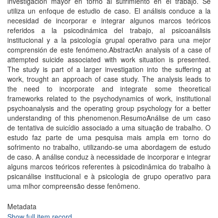
investigación mayor en torno al sufrimiento en el trabajo. Se
utiliza un enfoque de estudio de caso. El análisis conduce a la
necesidad de incorporar e integrar algunos marcos teóricos
referidos a la psicodinámica del trabajo, al psicoanálisis
institucional y a la psicología grupal operativo para una mejor
comprensión de este fenómeno.AbstractAn analysis of a case of
attempted suicide associated with work situation is presented.
The study is part of a larger investigation into the suffering at
work, trought an approach of case study. The analysis leads to
the need to incorporate and integrate some theoretical
frameworks related to the psychodynamics of work, institutional
psychoanalysis and the operating group psychology for a better
understanding of this phenomenon.ResumoAnálise de um caso
de tentativa de suicídio associado a uma situação de trabalho. O
estudo faz parte de uma pesquisa mais ampla em torno do
sofrimento no trabalho, utilizando-se uma abordagem de estudo
de caso. A análise conduz à necessidade de incorporar e integrar
alguns marcos teóricos referentes à psicodinâmica do trabalho à
psicanálise institucional e à psicologia de grupo operativo para
uma mlhor compreensão desse fenômeno.
Metadata
Show full item record