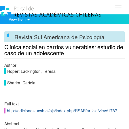
Toggl
navig
View Item
Revista Sul Americana de Psicología
Clínica social en barrios vulnerables: estudio de
caso de un adolescente
Author
Ropert Lackington, Teresa
Sharim, Dariela
Full text
http://ediciones.ucsh.cl/ojs/index.php/RSAP/article/view/1787
Abstract