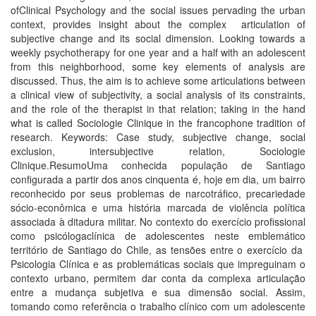
ofClinical Psychology and the social issues pervading the urban
context, provides insight about the complex articulation of
subjective change and its social dimension. Looking towards a
weekly psychotherapy for one year and a half with an adolescent
from this neighborhood, some key elements of analysis are
discussed. Thus, the aim is to achieve some articulations between
a clinical view of subjectivity, a social analysis of its constraints,
and the role of the therapist in that relation; taking in the hand
what is called Sociologie Clinique in the francophone tradition of
research. Keywords: Case study, subjective change, social
exclusion, intersubjective relation, Sociologie
Clinique.ResumoUma conhecida população de Santiago
configurada a partir dos anos cinquenta é, hoje em dia, um bairro
reconhecido por seus problemas de narcotráfico, precariedade
sócio-econômica e uma história marcada de violência política
associada à ditadura militar. No contexto do exercício profissional
como psicólogaclínica de adolescentes neste emblemático
território de Santiago do Chile, as tensões entre o exercício da
Psicologia Clínica e as problemáticas sociais que impreguinam o
contexto urbano, permitem dar conta da complexa articulação
entre a mudança subjetiva e sua dimensão social. Assim,
tomando como referência o trabalho clínico com um adolescente