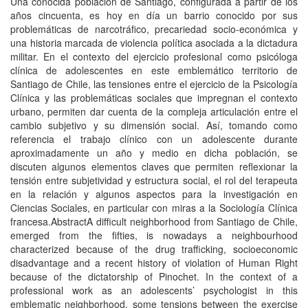
Una conocida población de Santiago, configurada a partir de los
años cincuenta, es hoy en día un barrio conocido por sus
problemáticas de narcotráfico, precariedad socio-económica y
una historia marcada de violencia política asociada a la dictadura
militar. En el contexto del ejercicio profesional como psicóloga
clínica de adolescentes en este emblemático territorio de
Santiago de Chile, las tensiones entre el ejercicio de la Psicología
Clínica y las problemáticas sociales que impregnan el contexto
urbano, permiten dar cuenta de la compleja articulación entre el
cambio subjetivo y su dimensión social. Así, tomando como
referencia el trabajo clínico con un adolescente durante
aproximadamente un año y medio en dicha población, se
discuten algunos elementos claves que permiten reflexionar la
tensión entre subjetividad y estructura social, el rol del terapeuta
en la relación y algunos aspectos para la investigación en
Ciencias Sociales, en particular con miras a la Sociología Clínica
francesa.AbstractA difficult neighborhood from Santiago de Chile,
emerged from the fifties, is nowadays a neighbourhood
characterized because of the drug trafficking, socioeconomic
disadvantage and a recent history of violation of Human Right
because of the dictatorship of Pinochet. In the context of a
professional work as an adolescents’ psychologist in this
emblematic neighborhood, some tensions between the exercise