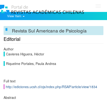
Toggl
navig
View Item
Revista Sul Americana de Psicología
Editorial
Author
Cavieres Higuera, Héctor
Riquelme Portales, Paula Andrea
Full text
http://ediciones.ucsh.cl/ojs/index.php/RSAP/article/view/1834
Abstract