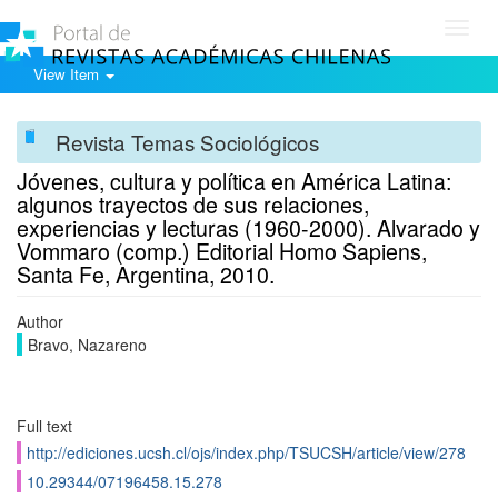
Toggl
navig
View Item
Revista Temas Sociológicos
Jóvenes, cultura y política en América Latina:
algunos trayectos de sus relaciones,
experiencias y lecturas (1960-2000). Alvarado y
Vommaro (comp.) Editorial Homo Sapiens,
Santa Fe, Argentina, 2010.
Author
Bravo, Nazareno
Full text
http://ediciones.ucsh.cl/ojs/index.php/TSUCSH/article/view/278
10.29344/07196458.15.278