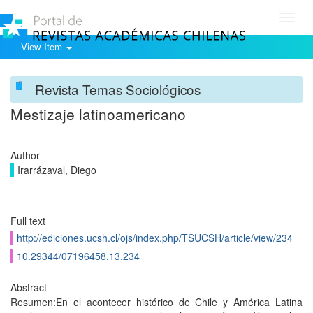
Toggl
navig
View Item
Revista Temas Sociológicos
Mestizaje latinoamericano
Author
Irarrázaval, Diego
Full text
http://ediciones.ucsh.cl/ojs/index.php/TSUCSH/article/view/234
10.29344/07196458.13.234
Abstract
Resumen:En el acontecer histórico de Chile y América Latina