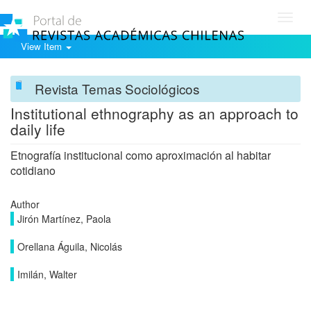
Toggl
navig
View Item
Revista Temas Sociológicos
Institutional ethnography as an approach to
daily life
Etnografía institucional como aproximación al habitar
cotidiano
Author
Jirón Martínez, Paola
Orellana Águila, Nicolás
Imilán, Walter