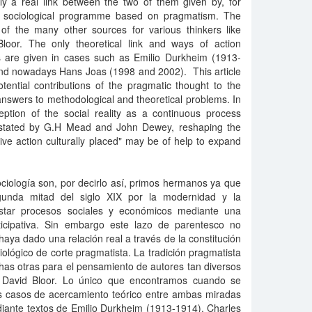
ly a real link between the two of them given by, for
a sociological programme based on pragmatism. The
 of the many other sources for various thinkers like
oor. The only theoretical link and ways of action
es are given in cases such as Emilio Durkheim (1913-
and nowadays Hans Joas (1998 and 2002). This article
tential contributions of the pragmatic thought to the
 answers to methodological and theoretical problems. In
ception of the social reality as a continuous process
s stated by G.H Mead and John Dewey, reshaping the
tive action culturally placed" may be of help to expand
iología son, por decirlo así, primos hermanos ya que
unda mitad del siglo XIX por la modernidad y la
astar procesos sociales y económicos mediante una
articipativa. Sin embargo este lazo de parentesco no
 haya dado una relación real a través de la constitución
lógico de corte pragmatista. La tradición pragmatista
has otras para el pensamiento de autores tan diversos
David Bloor. Lo único que encontramos cuando se
os casos de acercamiento teórico entre ambas miradas
diante textos de Emilio Durkheim (1913-1914), Charles