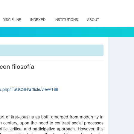
DISCIPLINE
INDEXED
INSTITUTIONS
ABOUT
on filosofía
dex.php/TSUCSH/article/view/166
rt of first-cousins as both emerged from modernity in
h century, upon the need to contrast social processes
fic, critical and participative approach. However, this