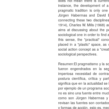
does not mean there is current
instance, the development of 
pragmatic tradition is only one
Jürgen Habermas and David Bl
connecting these two disciplin
1914), Charles W. Mills (1968) 
aims at discussing about the po
sociological one in order to find
this sense, the "practical" con
placed in a "plastic" space, a
social action concept as a "crea
sociological perspectives.
Resumen:El pragmatismo y la soc
fueron engendrados en la seg
imperiosa necesidad de contr
postura científica, crítica y p
significa que en la actualidad se
por ejemplo de un programa socio
no es sino una fuente entre muc
como son Jürgen Habermas y 
revisan las fuentes son contad
y formas de acción, esto es, me