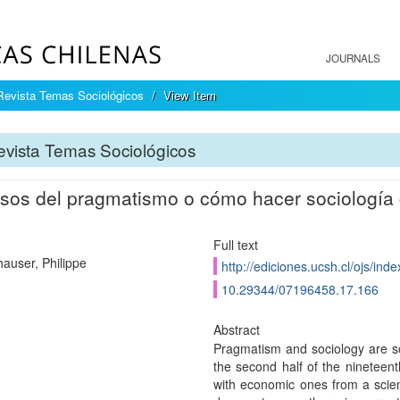
JOURNALS
Revista Temas Sociológicos
View Item
vista Temas Sociológicos
sos del pragmatismo o cómo hacer sociología c
Full text
hauser, Philippe
http://ediciones.ucsh.cl/ojs/in
10.29344/07196458.17.166
Abstract
Pragmatism and sociology are so
the second half of the nineteent
with economic ones from a scienti