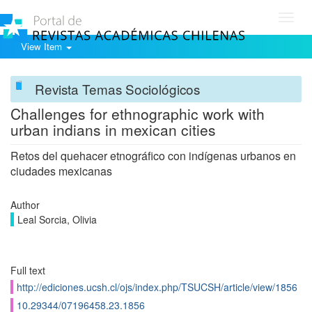
Toggl
navig
View Item
Revista Temas Sociológicos
Challenges for ethnographic work with
urban indians in mexican cities
Retos del quehacer etnográfico con indígenas urbanos en
ciudades mexicanas
Author
Leal Sorcia, Olivia
Full text
http://ediciones.ucsh.cl/ojs/index.php/TSUCSH/article/view/1856
10.29344/07196458.23.1856