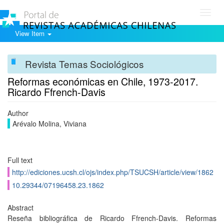
Toggl
navig
View Item
Revista Temas Sociológicos
Reformas económicas en Chile, 1973-2017.
Ricardo Ffrench-Davis
Author
Arévalo Molina, Viviana
Full text
http://ediciones.ucsh.cl/ojs/index.php/TSUCSH/article/view/1862
10.29344/07196458.23.1862
Abstract
Reseña bibliográfica de Ricardo Ffrench-Davis. Reformas