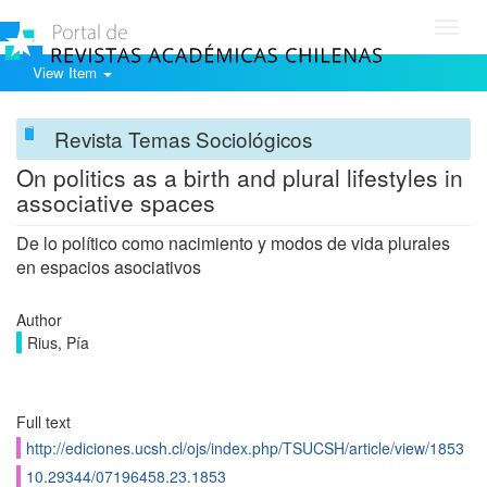
Toggl
navig
View Item
Revista Temas Sociológicos
On politics as a birth and plural lifestyles in
associative spaces
De lo político como nacimiento y modos de vida plurales
en espacios asociativos
Author
Rius, Pía
Full text
http://ediciones.ucsh.cl/ojs/index.php/TSUCSH/article/view/1853
10.29344/07196458.23.1853