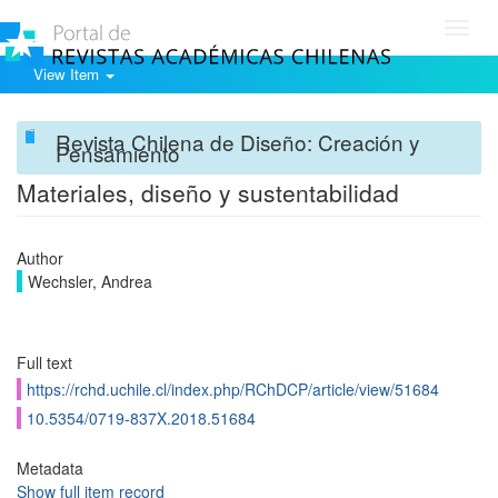
Toggl
navig
View Item
Revista Chilena de Diseño: Creación y
Pensamiento
Materiales, diseño y sustentabilidad
Author
Wechsler, Andrea
Full text
https://rchd.uchile.cl/index.php/RChDCP/article/view/51684
10.5354/0719-837X.2018.51684
Metadata
Show full item record