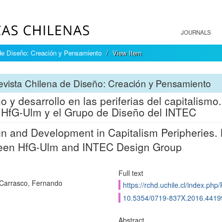
JOURNALS
de Diseño: Creación y Pensamiento
View Item
vista Chilena de Diseño: Creación y Pensamiento
o y desarrollo en las periferias del capitalism
 HfG-Ulm y el Grupo de Diseño del INTEC
n and Development in Capitalism Peripheries.
een HfG-Ulm and INTEC Design Group
Full text
 Carrasco, Fernando
https://rchd.uchile.cl/index.ph
10.5354/0719-837X.2016.4419
Abstract