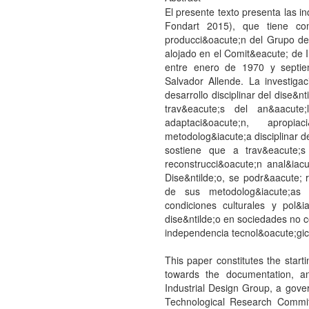
El presente texto presenta las i
Fondart 2015), que tiene com
producci&oacute;n del Grupo de D
alojado en el Comit&eacute; de 
entre enero de 1970 y septie
Salvador Allende. La investiga
desarrollo disciplinar del dise&n
trav&eacute;s del an&aacute;
adaptaci&oacute;n, apropi
metodolog&iacute;a disciplinar d
sostiene que a trav&eacute;s
reconstrucci&oacute;n anal&iac
Dise&ntilde;o, se podr&aacute; 
de sus metodolog&iacute;as 
condiciones culturales y pol&i
dise&ntilde;o en sociedades no c
independencia tecnol&oacute;gic
This paper constitutes the star
towards the documentation, an
Industrial Design Group, a gove
Technological Research Commi