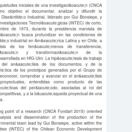
nquietudes iniciales de una investigaci&oacute;n (CNCA
o objetivo el documentar, analizar y difundir la
ise&ntilde;o Industrial, liderado por Gui Bonsiepe, y
Investigaciones Tecnol&oacute;gicas (INTEC) de corto,
mbre de 1973, durante la presidencia marxista de
ci&oacute;n busca profundizar en las condiciones de
tilde;o industrial en Am&eacute;rica Latina y en Chile, a
lisis de los fen&oacute;menos de transferencia,
aci&oacute;n y transformaci&oacute;n de la
esarrollada en HfG-Ulm. La hip&oacute;tesis de trabajo
 del an&aacute;lisis de los documentos, y de la
ute;tica de los prototipos generados por el Grupo de
reconocer, comprobar y avanzar en el an&aacute;lisis
proyectuales, entendidas como producto de las
acute;ticas del per&iacute;odo, asociadas al rol del
ompetitivas, y a la b&uacute;squeda proyectual de una
a.
ting point of a research (CNCA Fondart 2015) oriented
alysis and dissemination of the production of the
rnmental team lead by Gui Bonsiepe, active within the
ttee (INTEC) of the Chilean Economic Development