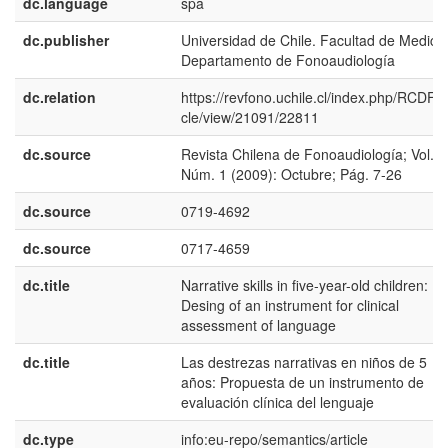
dc.language
spa
dc.publisher
Universidad de Chile. Facultad de Medicin
Departamento de Fonoaudiología
dc.relation
https://revfono.uchile.cl/index.php/RCDF/ar
cle/view/21091/22811
dc.source
Revista Chilena de Fonoaudiología; Vol. 9
Núm. 1 (2009): Octubre; Pág. 7-26
dc.source
0719-4692
dc.source
0717-4659
dc.title
Narrative skills in five-year-old children:
Desing of an instrument for clinical
assessment of language
dc.title
Las destrezas narrativas en niños de 5
años: Propuesta de un instrumento de
evaluación clínica del lenguaje
dc.type
info:eu-repo/semantics/article