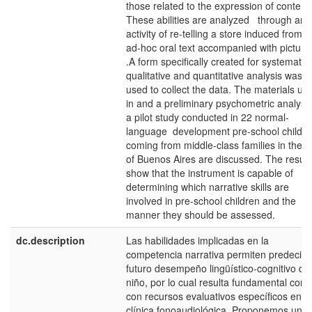
those related to the expression of content.
These abilities are analyzed through an
activity of re-telling a store induced from 
ad-hoc oral text accompanied with picture
.A form specifically created for systematic
qualitative and quantitative analysis was
used to collect the data. The materials us
in and a preliminary psychometric analysis
a pilot study conducted in 22 normal-
language development pre-school childr
coming from middle-class families in the ci
of Buenos Aires are discussed. The result
show that the instrument is capable of
determining which narrative skills are
involved in pre-school children and the
manner they should be assessed.
dc.description
Las habilidades implicadas en la
competencia narrativa permiten predecir e
futuro desempeño lingüístico-cognitivo del
niño, por lo cual resulta fundamental cont
con recursos evaluativos específicos en la
clínica fonoaudiológica. Proponemos un