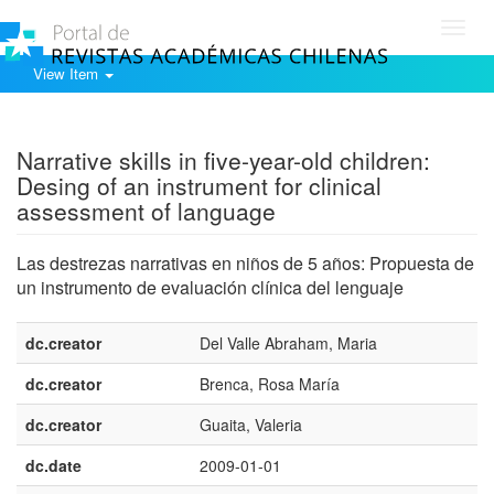
Toggl
navig
View Item
Show simple item record
Narrative skills in five-year-old children:
Desing of an instrument for clinical
assessment of language
Las destrezas narrativas en niños de 5 años: Propuesta de
un instrumento de evaluación clínica del lenguaje
dc.creator
Del Valle Abraham, Maria
dc.creator
Brenca, Rosa María
dc.creator
Guaita, Valeria
dc.date
2009-01-01