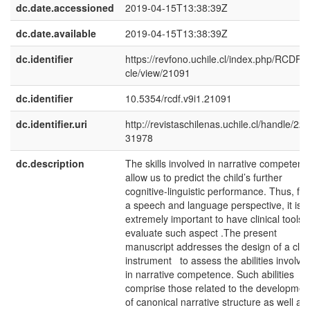
dc.date.accessioned
2019-04-15T13:38:39Z
dc.date.available
2019-04-15T13:38:39Z
dc.identifier
https://revfono.uchile.cl/index.php/RCDF/ar
cle/view/21091
dc.identifier
10.5354/rcdf.v9i1.21091
dc.identifier.uri
http://revistaschilenas.uchile.cl/handle/225
31978
dc.description
The skills involved in narrative competenc
allow us to predict the child’s further
cognitive-linguistic performance. Thus, fr
a speech and language perspective, it is
extremely important to have clinical tools t
evaluate such aspect .The present
manuscript addresses the design of a clini
instrument to assess the abilities involve
in narrative competence. Such abilities
comprise those related to the developmen
of canonical narrative structure as well as