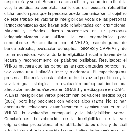
respiratoria y vocal. Respecto a esta última y su producto final: la
voz, la pérdida es completa, por lo que es necesario rehabilitar
dicha función para que la persona pueda comunicarse. El objetivo
de este trabajo es valorar la inteligibilidad vocal de las personas
laringectomizadas que hayan sido rehabilitadas con erigmofonía.
Material y métodos: diseño prospectivo en 17 personas
laringectomizadas que utilizan la voz erigmofónica para
comunicarse. Se estudiaron con el VHI-30, espectrograma de
banda estrecha, evaluación perceptual (GRABS y CAPE-V) y, de
forma novedosa, valorando la inteligibilidad vocal a través de la
lectura y reconocimiento de palabras bisílabas. Resultados: el
VHI-30 muestra que las personas laringectomizadas perciben su
voz como una limitación leve y moderada. El espectrograma
presenta diferencias sustanciales entre la voz erigmofónica y la
voz laríngea fisiológica. La evaluación perceptual indica una
afectación moderada/severa en GRABS y media/grave en CAPE-
V. En la inteligibilidad verbal predominan los valores medios-bajos
(88%), pero hay pacientes con valores altos (12%). No se han
encontrado relaciones estadísticamente significativas entre el
VHI-30, la evaluación perceptual y la inteligibilidad verbal.
Conclusiones: la valoración de la inteligibilidad de la voz
erigmofónica proporciona al rehabilitador datos útiles y de fácil
adquisición sobre la capacidad comunicativa de las personas con