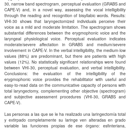
30, narrow band spectrogram, perceptual evaluation (GRABS and
CAPE-V) and, in a novel way, assessing the vocal intelligibility
through the reading and recognition of bisyllabic words. Results:
VHI-30 shows that laryngectomized individuals perceive their
voice as a mild and moderate limitation. The spectrogram shows
substantial differences between the erygmophonic voice and the
laryngeal physiological voice. Perceptual evaluation indicates
moderate/severe affectation in GRABS and medium/severe
involvement in CAPE-V. In the verbal intelligibility, the medium-low
values (88%) are predominant, but there are patients with high
values (12%). No statistically significant relationships were found
between VHI-30, perceptual evaluation, and verbal intelligibility.
Conclusions: the evaluation of the intelligibility of the
erygmophonic voice provides the rehabilitator with useful and
easy-to-read data on the communicative capacity of persons with
total laryngectomy, complementing other objective (spectrogram)
and subjective assessment procedures (VHI-30, GRABS and
CAPE-V).
Las personas a las que se le ha realizado una laringectomía total
y extirpado completamente su laringe ven alteradas en grado
variable las funciones propias de ese órgano: esfinteriana,