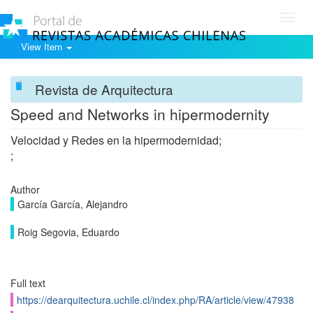
Toggl
navig
View Item
Revista de Arquitectura
Speed and Networks in hipermodernity
Velocidad y Redes en la hipermodernidad;
;
Author
García García, Alejandro
Roig Segovia, Eduardo
Full text
https://dearquitectura.uchile.cl/index.php/RA/article/view/47938