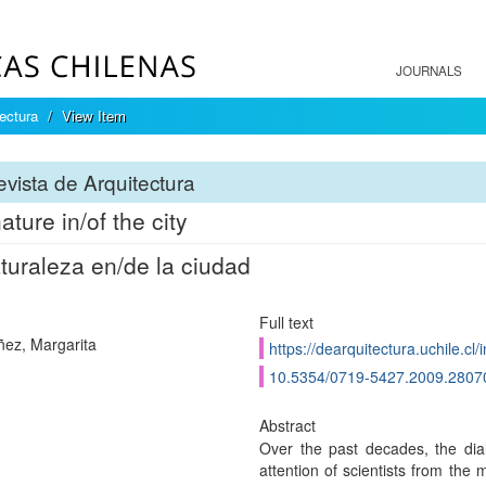
JOURNALS
ectura
View Item
vista de Arquitectura
ature in/of the city
turaleza en/de la ciudad
Full text
ez, Margarita
https://dearquitectura.uchile.cl
10.5354/0719-5427.2009.2807
Abstract
Over the past decades, the dia
attention of scientists from the