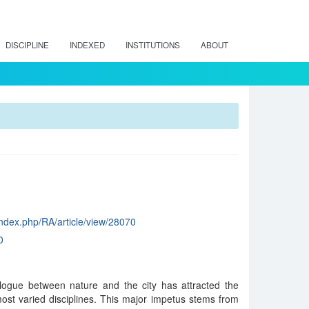
DISCIPLINE
INDEXED
INSTITUTIONS
ABOUT
/index.php/RA/article/view/28070
0
logue between nature and the city has attracted the
 most varied disciplines. This major impetus stems from