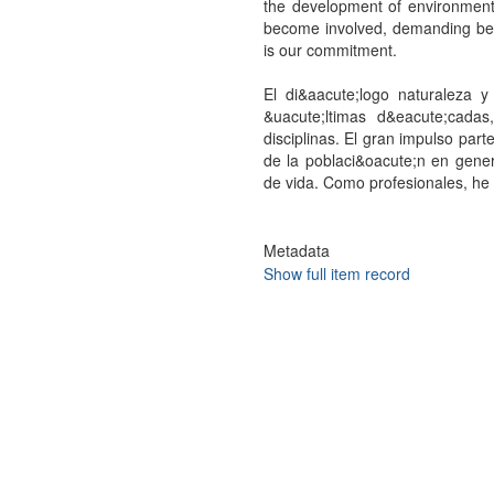
the development of environment
become involved, demanding bette
is our commitment.
El di&aacute;logo naturaleza 
&uacute;ltimas d&eacute;cadas
disciplinas. El gran impulso part
de la poblaci&oacute;n en gene
de vida. Como profesionales, he
Metadata
Show full item record