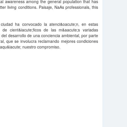
al awareness among the general population that has
r living conditions. Paisaje, NaAs professionals, this
y ciudad ha convocado la atenci&oacute;n, en estas
, de cient&iacute;ficos de las m&aacute;s variadas
e del desarrollo de una conciencia ambiental, por parte
ral, que se involucra reclamando mejores condiciones
 aqu&iacute; nuestro compromiso.