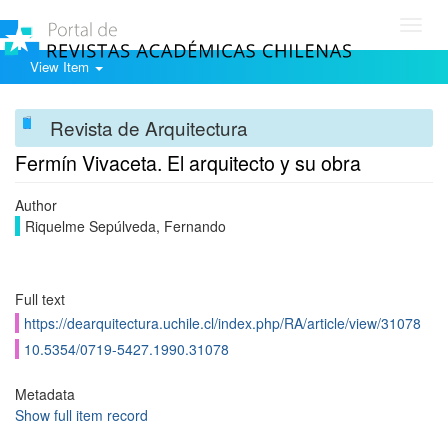
Toggl
navig
View Item
Revista de Arquitectura
Fermín Vivaceta. El arquitecto y su obra
Author
Riquelme Sepúlveda, Fernando
Full text
https://dearquitectura.uchile.cl/index.php/RA/article/view/31078
10.5354/0719-5427.1990.31078
Metadata
Show full item record