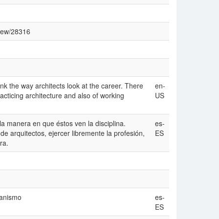
view/28316
nk the way architects look at the career. There
en-
acticing architecture and also of working
US
la manera en que éstos ven la disciplina.
es-
e arquitectos, ejercer libremente la profesión,
ES
ra.
banismo
es-
ES