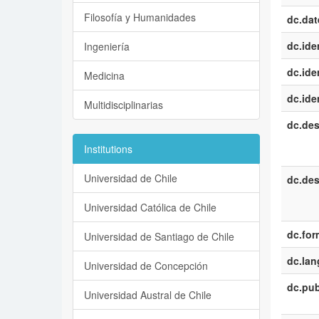
Filosofía y Humanidades
dc.dat
dc.iden
Ingeniería
dc.iden
Medicina
dc.iden
Multidisciplinarias
dc.des
Institutions
Universidad de Chile
dc.des
Universidad Católica de Chile
dc.for
Universidad de Santiago de Chile
dc.la
Universidad de Concepción
dc.pub
Universidad Austral de Chile