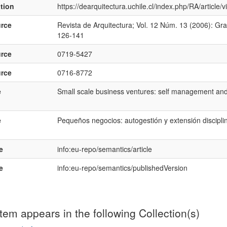
ation
https://dearquitectura.uchile.cl/index.php/RA/article
rce
Revista de Arquitectura; Vol. 12 Núm. 13 (2006): G
126-141
rce
0719-5427
rce
0716-8772
e
Small scale business ventures: self management and 
e
Pequeños negocios: autogestión y extensión discipli
e
info:eu-repo/semantics/article
e
info:eu-repo/semantics/publishedVersion
item appears in the following Collection(s)