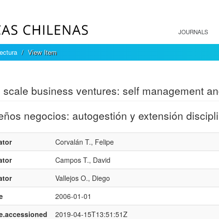
JOURNALS
ectura
View Item
mple item record
 scale business ventures: self management and
ños negocios: autogestión y extensión discipli
ator
Corvalán T., Felipe
ator
Campos T., David
ator
Vallejos O., Diego
e
2006-01-01
e.accessioned
2019-04-15T13:51:51Z