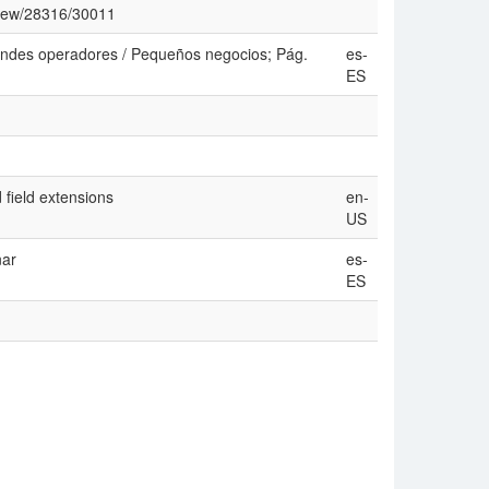
/view/28316/30011
randes operadores / Pequeños negocios; Pág.
es-
ES
field extensions
en-
US
nar
es-
ES