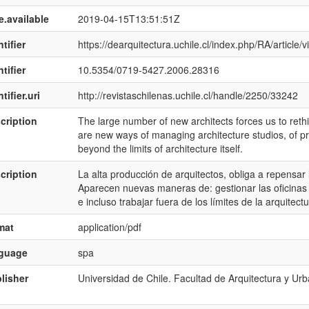
e.available
2019-04-15T13:51:51Z
tifier
https://dearquitectura.uchile.cl/index.php/RA/article/
tifier
10.5354/0719-5427.2006.28316
tifier.uri
http://revistaschilenas.uchile.cl/handle/2250/33242
cription
The large number of new architects forces us to rethi
are new ways of managing architecture studios, of pr
beyond the limits of architecture itself.
cription
La alta producción de arquitectos, obliga a repensar 
Aparecen nuevas maneras de: gestionar las oficinas d
e incluso trabajar fuera de los límites de la arquitectu
mat
application/pdf
nguage
spa
lisher
Universidad de Chile. Facultad de Arquitectura y Ur