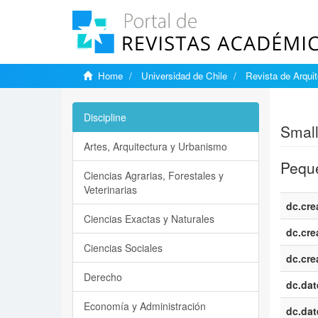
Home
Universidad de Chile
Revista de Arquit
Show si
Discipline
Small
Artes, Arquitectura y Urbanismo
Peque
Ciencias Agrarias, Forestales y
Veterinarias
dc.cre
Ciencias Exactas y Naturales
dc.cre
Ciencias Sociales
dc.cre
Derecho
dc.dat
Economía y Administración
dc.dat