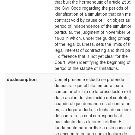
that built the hermeneutic of article 2535 o
the Civil Code regarding the periods of
identification of a simulation that can mak
contract void by cause or illicit object as t
period of independence of the simulation, 
particular, the judgment of November 5th,
1960 in which, under the guiding principle
of the legal business, sets the limits of the
legal interest of contracting and third parti
– difference that is not yet clear for the
Court- when identifying the beginning of t
period of the statute of limitations.
dc.description
Con el presente estudio se pretende
demostrar que el hito temporal para
computar el inicio de la prescripción extint
de la acción de simulación del contrato,
cuando el que demanda es el contratante
es, sin lugar a duda, la fecha de celebrac
del contrato, la cual corresponde al
nacimiento de su interés jurídico. El
fundamento para arribar a esta conclusió
se encuentra en una nueva lectura de