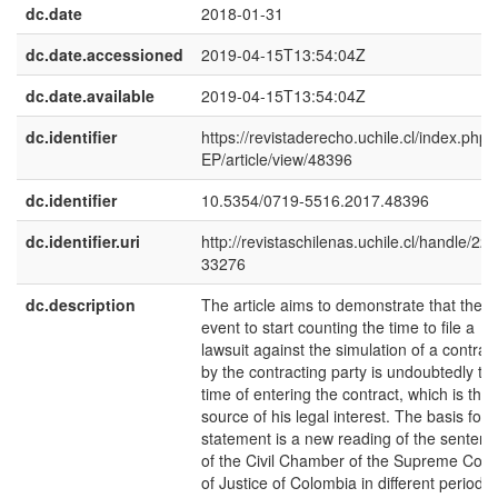
dc.date
2018-01-31
dc.date.accessioned
2019-04-15T13:54:04Z
dc.date.available
2019-04-15T13:54:04Z
dc.identifier
https://revistaderecho.uchile.cl/index.php
EP/article/view/48396
dc.identifier
10.5354/0719-5516.2017.48396
dc.identifier.uri
http://revistaschilenas.uchile.cl/handle/225
33276
dc.description
The article aims to demonstrate that the
event to start counting the time to file a
lawsuit against the simulation of a contrac
by the contracting party is undoubtedly th
time of entering the contract, which is the
source of his legal interest. The basis for t
statement is a new reading of the sentenc
of the Civil Chamber of the Supreme Cour
of Justice of Colombia in different periods