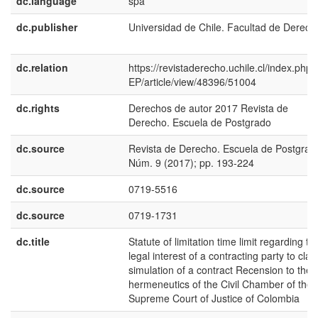
dc.language
spa
dc.publisher
Universidad de Chile. Facultad de Derech
dc.relation
https://revistaderecho.uchile.cl/index.php
EP/article/view/48396/51004
dc.rights
Derechos de autor 2017 Revista de
Derecho. Escuela de Postgrado
dc.source
Revista de Derecho. Escuela de Postgrad
Núm. 9 (2017); pp. 193-224
dc.source
0719-5516
dc.source
0719-1731
dc.title
Statute of limitation time limit regarding th
legal interest of a contracting party to clai
simulation of a contract Recension to the
hermeneutics of the Civil Chamber of the
Supreme Court of Justice of Colombia