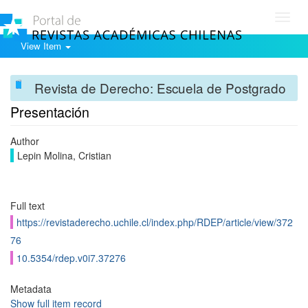
Toggl
navig
View Item
Revista de Derecho: Escuela de Postgrado
Presentación
Author
Lepin Molina, Cristian
Full text
https://revistaderecho.uchile.cl/index.php/RDEP/article/view/372
76
10.5354/rdep.v0i7.37276
Metadata
Show full item record