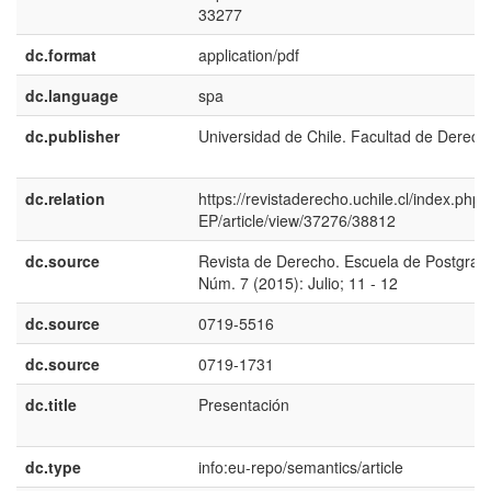
33277
dc.format
application/pdf
dc.language
spa
dc.publisher
Universidad de Chile. Facultad de Derech
dc.relation
https://revistaderecho.uchile.cl/index.php
EP/article/view/37276/38812
dc.source
Revista de Derecho. Escuela de Postgrad
Núm. 7 (2015): Julio; 11 - 12
dc.source
0719-5516
dc.source
0719-1731
dc.title
Presentación
dc.type
info:eu-repo/semantics/article