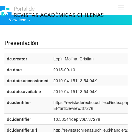
Toggl
navig
View Item
Show simple item record
Presentación
dc.creator
Lepin Molina, Cristian
dc.date
2015-09-10
dc.date.accessioned
2019-04-15T13:54:04Z
dc.date.available
2019-04-15T13:54:04Z
dc.identifier
https://revistaderecho.uchile.cl/index.php
EP/article/view/37276
dc.identifier
10.5354/rdep.v0i7.37276
dc.identifier.uri
http://revistaschilenas.uchile.cl/handle/225