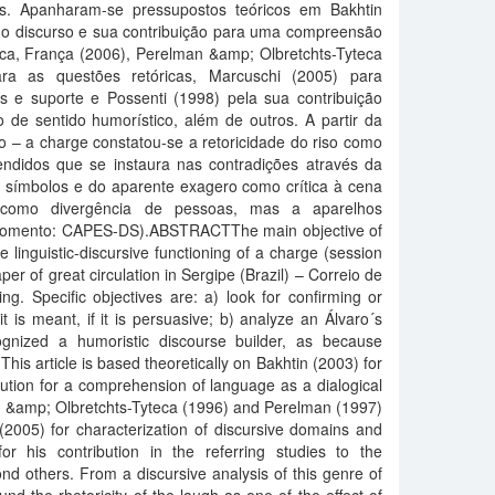
cos. Apanharam-se pressupostos teóricos em Bakhtin
do discurso e sua contribuição para uma compreensão
ica, França (2006), Perelman &amp; Olbretchts-Tyteca
ra as questões retóricas, Marcuschi (2005) para
os e suporte e Possenti (1998) pela sua contribuição
o de sentido humorístico, além de outros. A partir da
o – a charge constatou-se a retoricidade do riso como
endidos que se instaura nas contradições através da
s símbolos e do aparente exagero como crítica à cena
 como divergência de pessoas, mas a aparelhos
 (Fomento: CAPES-DS).ABSTRACTThe main objective of
e linguistic-discursive functioning of a charge (session
er of great circulation in Sergipe (Brazil) – Correio de
ng. Specific objectives are: a) look for confirming or
 it is meant, if it is persuasive; b) analyze an Álvaro´s
gnized a humoristic discourse builder, as because
 This article is based theoretically on Bakhtin (2003) for
ution for a comprehension of language as a dialogical
an &amp; Olbretchts-Tyteca (1996) and Perelman (1997)
 (2005) for characterization of discursive domains and
r his contribution in the referring studies to the
nd others. From a discursive analysis of this genre of