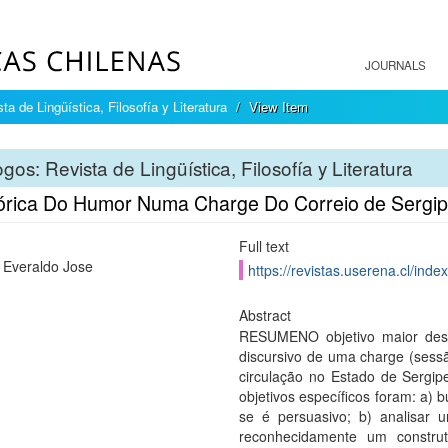
JOURNALS
ta de Lingüística, Filosofía y Literatura
View Item
gos: Revista de Lingüística, Filosofía y Literatura
órica Do Humor Numa Charge Do Correio de Sergi
Full text
, Everaldo Jose
https://revistas.userena.cl/inde
Abstract
RESUMENO objetivo maior desta
discursivo de uma charge (sess
circulação no Estado de Sergip
objetivos específicos foram: a) b
se é persuasivo; b) analisar
reconhecidamente um constru