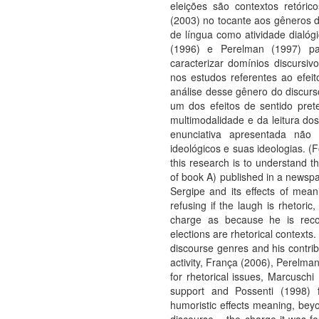
eleições são contextos retóri
(2003) no tocante aos gêneros 
de língua como atividade dialóg
(1996) e Perelman (1997) pa
caracterizar domínios discursiv
nos estudos referentes ao efeit
análise desse gênero do discurs
um dos efeitos de sentido pret
multimodalidade e da leitura do
enunciativa apresentada não
ideológicos e suas ideologias.
this research is to understand th
of book A) published in a newspap
Sergipe and its effects of meani
refusing if the laugh is rhetoric,
charge as because he is reco
elections are rhetorical contexts.
discourse genres and his contrib
activity, França (2006), Perelm
for rhetorical issues, Marcuschi
support and Possenti (1998) fo
humoristic effects meaning, beyo