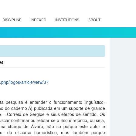
DISCIPLINE
INDEXED
INSTITUTIONS
ABOUT
pe
x.php/logos/article/view/37
 pesquisa é entender o funcionamento linguístico-
ão do caderno A) publicada em um suporte de grande
e – Correio de Sergipe e seus efeitos de sentido. Os
uscar confirmar ou refutar se o riso é retórico, ou seja,
 uma charge de Álvaro, não só porque este autor é
tor do discurso humorístico, mas também porque