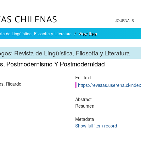
JOURNALS
ta de Lingüística, Filosofía y Literatura
View Item
gos: Revista de Lingüística, Filosofía y Literatura
s, Postmodernismo Y Postmodernidad
Full text
s, Ricardo
https://revistas.userena.cl/inde
Abstract
Resumen
Metadata
Show full item record