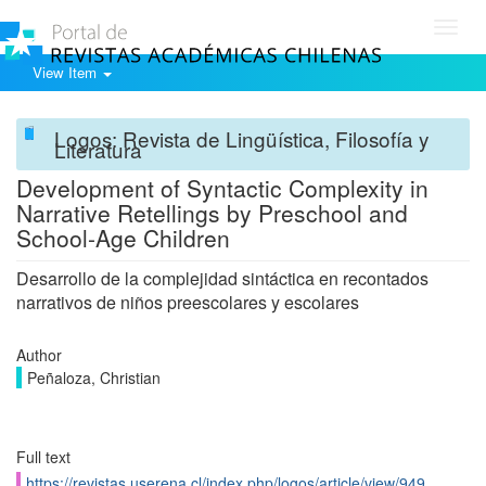
Toggl
navig
View Item
Logos: Revista de Lingüística, Filosofía y
Literatura
Development of Syntactic Complexity in
Narrative Retellings by Preschool and
School-Age Children
Desarrollo de la complejidad sintáctica en recontados
narrativos de niños preescolares y escolares
Author
Peñaloza, Christian
Full text
https://revistas.userena.cl/index.php/logos/article/view/949